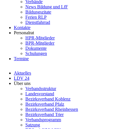
Verbände
News Bildung und LfF
Bildungszitate
Ferien RLP
Dienstfahrrad
Kontakte
Personalrat
HPR-Mitglieder
BPR-Mitglieder
Dokumente
Schulungen
Termine
Aktuelles
LDV 24
Über uns
Verbandsstruktur
Landesvorstand
Bezirksverband Koblenz
Bezirksverband Pfalz
Bezirksverband Rheinhessen
Bezirksverband Trier
Verbandsprogramm
Satzung