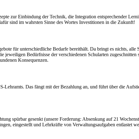
pte zur Einbindung der Technik, die Integration entsprechender Lernin
dafür sind im wahrsten Sinne des Wortes Investitionen in die Zukunft!
gebote für unterschiedliche Bedarfe bereithält. Da bringt es nichts, a
ie jeweiligen Bedürfnisse der verschiedenen Schularten zugeschnitten 
erbundenen Konsequenzen.
BBS-Lehramts. Das fängt mit der Bezahlung an, und führt über die Aufs
chtung spürbar gesenkt (unsere Forderung: Absenkung auf 21 Wochenstu
ngen, eingestellt und Lehrkräfte von Verwaltungsaufgaben entlastet w