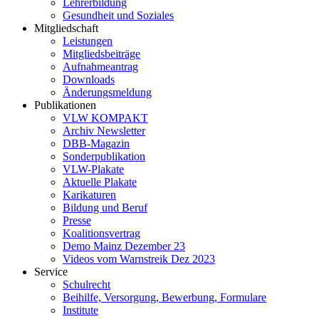
Lehrerbildung
Gesundheit und Soziales
Mitgliedschaft
Leistungen
Mitgliedsbeiträge
Aufnahmeantrag
Downloads
Änderungsmeldung
Publikationen
VLW KOMPAKT
Archiv Newsletter
DBB-Magazin
Sonderpublikation
VLW-Plakate
Aktuelle Plakate
Karikaturen
Bildung und Beruf
Presse
Koalitionsvertrag
Demo Mainz Dezember 23
Videos vom Warnstreik Dez 2023
Service
Schulrecht
Beihilfe, Versorgung, Bewerbung, Formulare
Institute