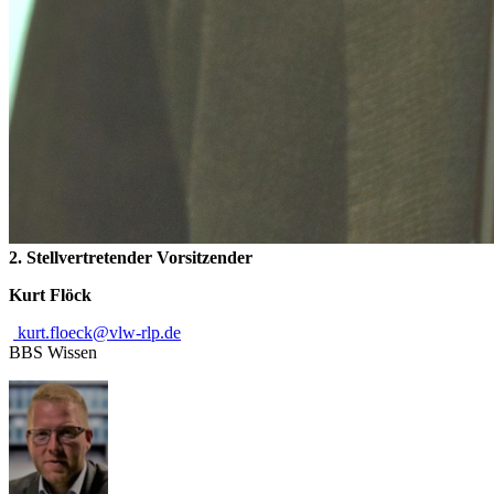
2. Stellvertretender Vorsitzender
Kurt Flöck
kurt.floeck@vlw-rlp
.de
BBS Wissen