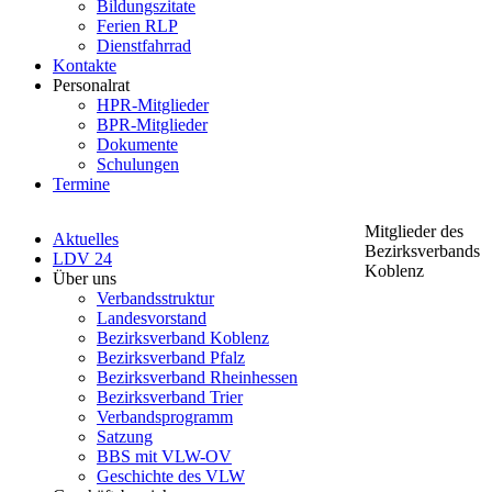
Bildungszitate
Ferien RLP
Dienstfahrrad
Kontakte
Personalrat
HPR-Mitglieder
BPR-Mitglieder
Dokumente
Schulungen
Termine
Mitglieder des
Aktuelles
Bezirksverbands
LDV 24
Koblenz
Über uns
Verbandsstruktur
Landesvorstand
Bezirksverband Koblenz
Bezirksverband Pfalz
Bezirksverband Rheinhessen
Bezirksverband Trier
Verbandsprogramm
Satzung
BBS mit VLW-OV
Geschichte des VLW