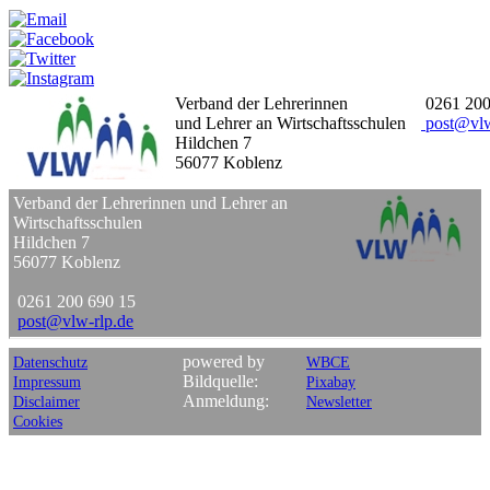
Verband der Lehrerinnen
0261 200
und Lehrer an Wirtschaftsschulen
post
@
vl
Hildchen 7
56077 Koblenz
Verband der Lehrerinnen und Lehrer an
Wirtschaftsschulen
Hildchen 7
56077 Koblenz
0261 200 690 15
post
@
vlw-rlp
.
de
powered by
Datenschutz
WBCE
Bildquelle:
Impressum
Pixabay
Anmeldung:
Disclaimer
Newsletter
Cookies