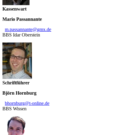
Kassenwart
Mario Passannante
m
.
passannante
@
gmx
.
de
BBS Idar Oberstein
Schriftführer
Björn Hornburg
bhornburg
@
t-online
.
de
BBS Wissen