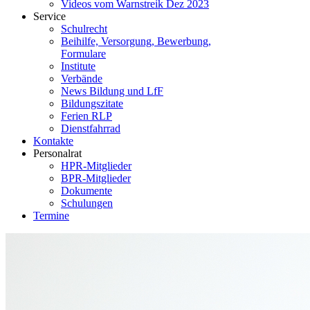
Videos vom Warnstreik Dez 2023
Service
Schulrecht
Beihilfe, Versorgung, Bewerbung,
Formulare
Institute
Verbände
News Bildung und LfF
Bildungszitate
Ferien RLP
Dienstfahrrad
Kontakte
Personalrat
HPR-Mitglieder
BPR-Mitglieder
Dokumente
Schulungen
Termine