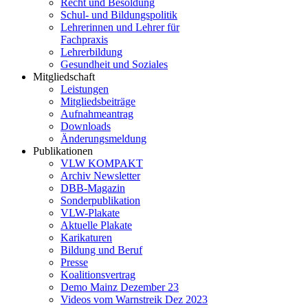
Recht und Besoldung
Schul- und Bildungspolitik
Lehrerinnen und Lehrer für
Fachpraxis
Lehrerbildung
Gesundheit und Soziales
Mitgliedschaft
Leistungen
Mitgliedsbeiträge
Aufnahmeantrag
Downloads
Änderungsmeldung
Publikationen
VLW KOMPAKT
Archiv Newsletter
DBB-Magazin
Sonderpublikation
VLW-Plakate
Aktuelle Plakate
Karikaturen
Bildung und Beruf
Presse
Koalitionsvertrag
Demo Mainz Dezember 23
Videos vom Warnstreik Dez 2023