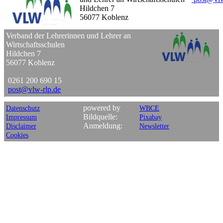
Hildchen 7
56077 Koblenz
Verband der Lehrerinnen und Lehrer an
Wirtschaftsschulen
Hildchen 7
56077 Koblenz
0261 200 690 15
post
@
vlw-rlp
.
de
powered by
Datenschutz
WBCE
Bildquelle:
Impressum
Pixabay
Anmeldung:
Disclaimer
Newsletter
Cookies