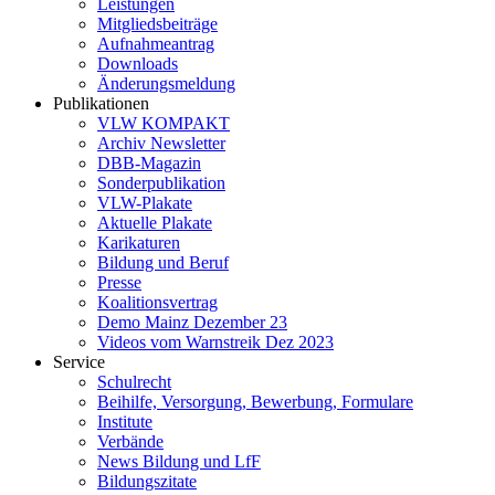
Leistungen
Mitgliedsbeiträge
Aufnahmeantrag
Downloads
Änderungsmeldung
Publikationen
VLW KOMPAKT
Archiv Newsletter
DBB-Magazin
Sonderpublikation
VLW-Plakate
Aktuelle Plakate
Karikaturen
Bildung und Beruf
Presse
Koalitionsvertrag
Demo Mainz Dezember 23
Videos vom Warnstreik Dez 2023
Service
Schulrecht
Beihilfe, Versorgung, Bewerbung, Formulare
Institute
Verbände
News Bildung und LfF
Bildungszitate