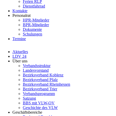
Ferien RLP
Dienstfahrrad
Kontakte
Personalrat
HPR-Mitglieder
BPR-Mitglieder
Dokumente
Schulungen
Termine
Aktuelles
LDV 24
Über uns
Verbandsstruktur
Landesvorstand
Bezirksverband Koblenz
Bezirksverband Pfalz
Bezirksverband Rheinhessen
Bezirksverband Trier
Verbandsprogramm
Satzung
BBS mit VLW-OV
Geschichte des VLW
Geschäftsbereiche