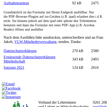
Aufnahmeantrag
92 kB
2475
Grundsätzlich ist das Formular mit Ihrem Endgerät ausfüllbar. Nur
die PDF-Browser-Plugins auf ios-Geräten (z.B. ipad) erlauben dies i.d.R.
nicht. Sie können jedoch auf dem ipad oder iphone den Teilenbutton
benutzen und dann das Formular mit einer PDF-App (z.B. Acrobat-
Reader) öffnen und ausfüllen.
Nach dem Ausfüllen bitte ausdrucken, unterschreiben und an Frau
Jakob,
VLW-Mitgliederverwaltung
, senden. Danke.
Datenschutzerklärung
270 kB
2580
Ergänzende Datenschutzerklärung
343 kB
2493
Mitgliedschaft
Satzung 2021
124 kB
2616
Weitersagen:
Verband der Lehrerinnen
0261 200
und Lehrer an Wirtschaftsschulen
post
@
vl