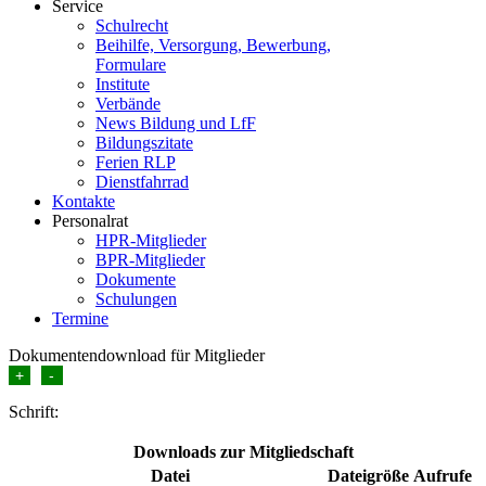
Service
Schulrecht
Beihilfe, Versorgung, Bewerbung,
Formulare
Institute
Verbände
News Bildung und LfF
Bildungszitate
Ferien RLP
Dienstfahrrad
Kontakte
Personalrat
HPR-Mitglieder
BPR-Mitglieder
Dokumente
Schulungen
Termine
Dokumentendownload für Mitglieder
+
-
Schrift:
Downloads zur Mitgliedschaft
Datei
Dateigröße
Aufrufe