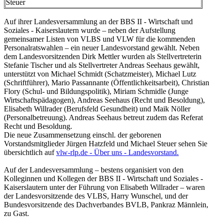
Steuer
Auf ihrer Landesversammlung an der BBS II - Wirtschaft und
Soziales - Kaiserslautern wurde – neben der Aufstellung
gemeinsamer Listen von VLBS und VLW für die kommenden
Personalratswahlen – ein neuer Landesvorstand gewählt. Neben
dem Landesvorsitzenden Dirk Mettler wurden als Stellvertreterin
Stefanie Tischer und als Stellvertreter Andreas Seehaus gewählt,
unterstützt von Michael Schmidt (Schatzmeister), Michael Lutz
(Schriftführer), Mario Passannante (Öffentlichkeitsarbeit), Christian
Flory (Schul- und Bildungspolitik), Miriam Schmidle (Junge
Wirtschaftspädagogen), Andreas Seehaus (Recht und Besoldung),
Elisabeth Willrader (Berufsfeld Gesundheit) und Maik Nöller
(Personalbetreuung). Andreas Seehaus betreut zudem das Referat
Recht und Besoldung.
Die neue Zusammensetzung einschl. der geborenen
Vorstandsmitglieder Jürgen Hatzfeld und Michael Steuer sehen Sie
übersichtlich auf
vlw-rlp.de - Über uns - Landesvorstand.
Auf der Landesversammlung – bestens organisiert von den
Kolleginnen und Kollegen der BBS II - Wirtschaft und Soziales -
Kaiserslautern unter der Führung von Elisabeth Willrader – waren
der Landesvorsitzende des VLBS, Harry Wunschel, und der
Bundesvorsitzende des Dachverbandes BVLB, Pankraz Männlein,
zu Gast.