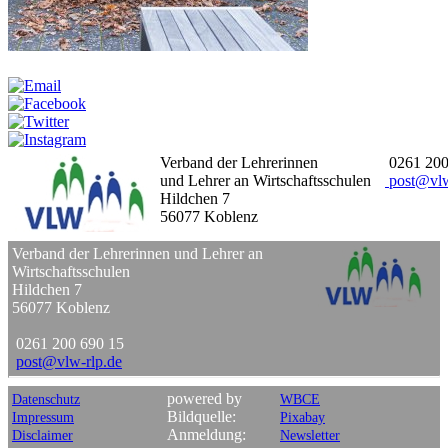
Weitersagen:
Verband der Lehrerinnen
0261 200
und Lehrer an Wirtschaftsschulen
post
@
vl
Hildchen 7
56077 Koblenz
Verband der Lehrerinnen und Lehrer an
Wirtschaftsschulen
Hildchen 7
56077 Koblenz
0261 200 690 15
post
@
vlw-rlp
.
de
powered by
Datenschutz
WBCE
Bildquelle:
Impressum
Pixabay
Anmeldung:
Disclaimer
Newsletter