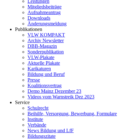
Leistungen
Mitgliedsbeiträge
Aufnahmeantrag
Downloads
Änderungsmeldung
Publikationen
VLW KOMPAKT
Archiv Newsletter
DBB-Magazin
Sonderpublikation
VLW-Plakate
Aktuelle Plakate
Karikaturen
Bildung und Beruf
Presse
Koalitionsvertrag
Demo Mainz Dezember 23
Videos vom Warnstreik Dez 2023
Service
Schulrecht
Beihilfe, Versorgung, Bewerbung, Formulare
Institute
Verbände
News Bildung und LfF
Bildungszitate