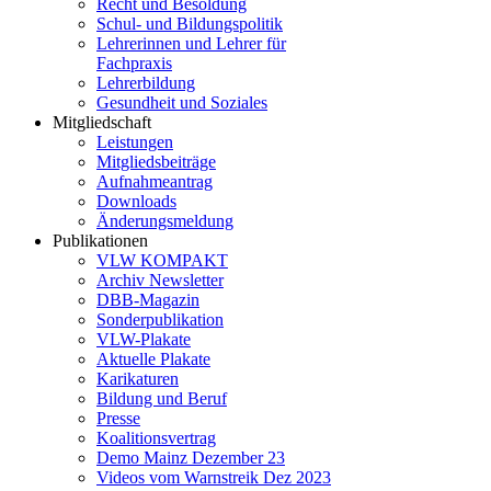
Recht und Besoldung
Schul- und Bildungspolitik
Lehrerinnen und Lehrer für
Fachpraxis
Lehrerbildung
Gesundheit und Soziales
Mitgliedschaft
Leistungen
Mitgliedsbeiträge
Aufnahmeantrag
Downloads
Änderungsmeldung
Publikationen
VLW KOMPAKT
Archiv Newsletter
DBB-Magazin
Sonderpublikation
VLW-Plakate
Aktuelle Plakate
Karikaturen
Bildung und Beruf
Presse
Koalitionsvertrag
Demo Mainz Dezember 23
Videos vom Warnstreik Dez 2023