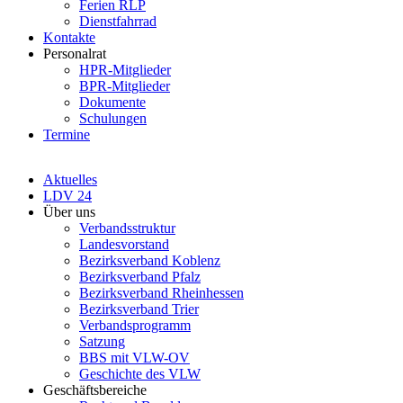
Ferien RLP
Dienstfahrrad
Kontakte
Personalrat
HPR-Mitglieder
BPR-Mitglieder
Dokumente
Schulungen
Termine
Aktuelles
LDV 24
Über uns
Verbandsstruktur
Landesvorstand
Bezirksverband Koblenz
Bezirksverband Pfalz
Bezirksverband Rheinhessen
Bezirksverband Trier
Verbandsprogramm
Satzung
BBS mit VLW-OV
Geschichte des VLW
Geschäftsbereiche